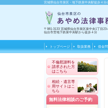
宮城県仙台市泉区・地下鉄泉中央駅徒歩４分
〒981-3133 宮城県仙台市泉区泉中央1丁目2
仙台市営地下鉄泉中央駅から徒歩４分
トップページ
取扱業務
借金問
不倫慰謝料を
請求された方
はこちら
相続・遺言専
用サイトはこ
ちら
無料法律相談のご予約