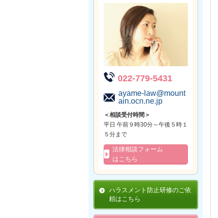
022-779-5431
ayame-law@mount
ain.ocn.ne.jp
＜相談受付時間＞
平日 午前９時30分～午後５時１
５分まで
法律相談フォーム
はこちら
ハラスメント防止研修のご依
頼はこちら