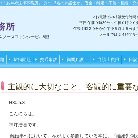
の「あやめ法律事務所」では、3
名の
弁護士が、借金・離婚・不倫・相続・交
＜お電話での相談受付時間
平日 午前９時30分～午後０時２０
午後１時２０分から午後５時１５分ま
メールでは２４時間受
3-4 ノースファンシービル5階
題
離婚問題
交通事故
顧問弁護士
弁護士費用
日記
主観的に大切なこと、客観的に重要
H30.5.3
こんにちは。
神坪浩喜です。
離婚事件において、私がよく参照している本に、「離婚判例