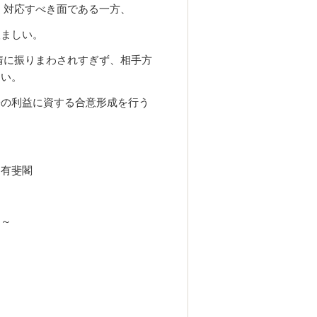
く対応すべき面である一方、
望ましい。
情に振りまわされすぎず、相手方
しい。
子の利益に資する合意形成を行う
有斐閣
～～