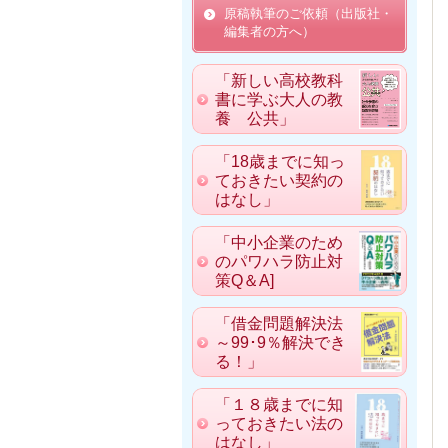
原稿執筆のご依頼（出版社・
編集者の方へ）
「新しい高校教科
書に学ぶ大人の教
養 公共」
「18歳までに知っ
ておきたい契約の
はなし」
「中小企業のため
のパワハラ防止対
策Q＆A]
「借金問題解決法
～99･9％解決でき
る！」
「１８歳までに知
っておきたい法の
はなし」