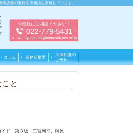
通事故等の無料法律相談を実施しています。
＞
分
お気軽にご相談ください！
で
022-779-5431
付
：
ayame-law@mountain.ocn.ne.jp
メール
法律相談の
・コラム
事務所概要
ご予約
なこと
ガイド 第３版 二宮周平、榊原