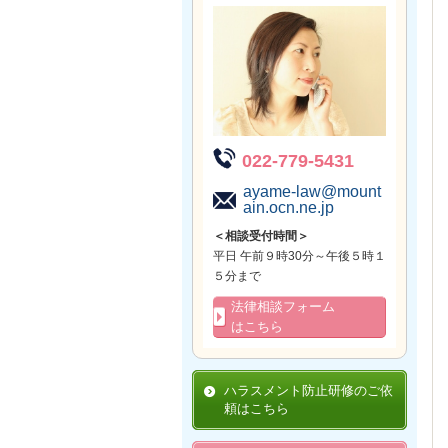
022-779-5431
ayame-law@mount
ain.ocn.ne.jp
＜相談受付時間＞
平日 午前９時30分～午後５時１
５分まで
法律相談フォーム
はこちら
ハラスメント防止研修のご依
頼はこちら