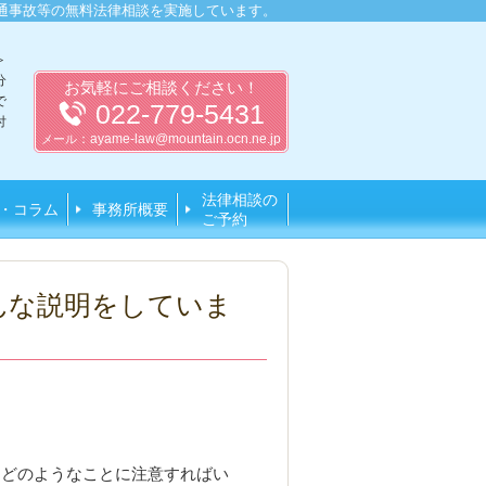
通事故等の無料法律相談を実施しています。
＞
分
お気軽にご相談ください！
で
022-779-5431
付
：
ayame-law@mountain.ocn.ne.jp
メール
法律相談の
・コラム
事務所概要
ご予約
んな説明をしていま
、どのようなことに注意すればい