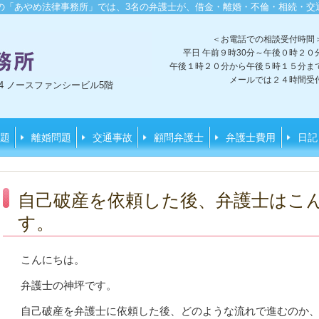
の「あやめ法律事務所」では、3
名の
弁護士が、借金・離婚・不倫・相続・交
＜お電話での相談受付時間
平日 午前９時30分～午後０時２０
午後１時２０分から午後５時１５分ま
メールでは２４時間受
3-4 ノースファンシービル5階
題
離婚問題
交通事故
顧問弁護士
弁護士費用
日記
自己破産を依頼した後、弁護士はこ
す。
こんにちは。
弁護士の神坪です。
自己破産を弁護士に依頼した後、どのような流れで進むのか