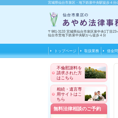
宮城県仙台市泉区・地下鉄泉中央駅徒歩４分
〒981-3133 宮城県仙台市泉区泉中央1丁目2
仙台市営地下鉄泉中央駅から徒歩４分
トップページ
取扱業務
借金問
不倫慰謝料を
請求された方
はこちら
相続・遺言専
用サイトはこ
ちら
無料法律相談のご予約