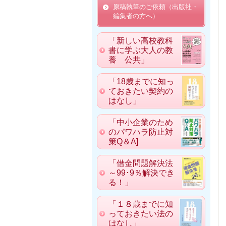
原稿執筆のご依頼（出版社・
編集者の方へ）
「新しい高校教科
書に学ぶ大人の教
養 公共」
「18歳までに知っ
ておきたい契約の
はなし」
「中小企業のため
のパワハラ防止対
策Q＆A]
「借金問題解決法
～99･9％解決でき
る！」
「１８歳までに知
っておきたい法の
はなし」