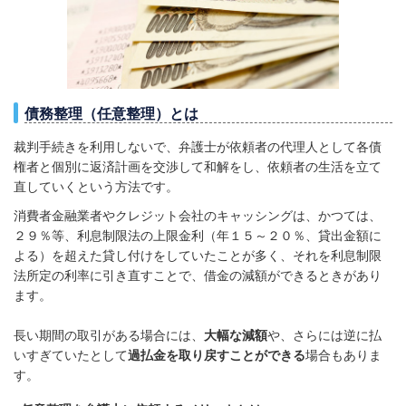
債務整理（任意整理）とは
裁判手続きを利用しないで、弁護士が依頼者の代理人として各債
権者と個別に返済計画を交渉して和解をし、依頼者の生活を立て
直していくという方法です。
消費者金融業者やクレジット会社のキャッシングは、かつては、
２９％等、利息制限法の上限金利（年１５～２０％、貸出金額に
よる）を超えた貸し付けをしていたことが多く、それを利息制限
法所定の利率に引き直すことで、借金の減額ができるときがあり
ます。
長い期間の取引がある場合には、
大幅な減額
や、さらには逆に払
いすぎていたとして
過払金を取り戻すことができる
場合もありま
す。