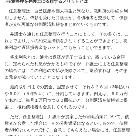
○任意整理を弁護士に依頼するメリットとは
任意整理は、自己破産や個人再生と異なり、裁判所の手続を利
用しません。依頼を受けた弁護士が、各債権者と交渉して、債務
者が支払可能な分割返済和解をまとめていくものです。
弁護士を通じた任意整理を行うことによって、その多くは、こ
れまでより月々の約束返済額を少なくすることができますし、将
来利息や遅延損害金をカットしてもらうことができます。
将来利息とは、通常は返済が完了するまで、残っている金額
に、定められた利息がかかるものですが、弁護士による任意整理
の場合には、この利息の支払が免除されて、返済すれば、そのま
ま元金が減っていくことになります。
最終取引日までの残金、固定させて、それを３６回（
3
年払い）
や６０回（５年払い）に、分割していきます。例えば、６０万円
であれば、毎月１万円づつ６０回払いと、分割返済を債権者に提
案し、概ね債権者も合意してくれるのです。
ただ、任意整理は、弁護士が提案した分割返済案について、債
権者が合意した場合に、その分割返済になるというもので、債権
者が
NO
といいつづけて、合意してもらえない場合には、任意整理