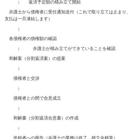
↓ 返済予定額の積み立て開始
弁護士から債権者に受任通知送付（これで取り立ては止まり、
支払は一旦凍結します）
↓
各債権者の債権額の確認
↓ 弁護士が積み立てができていることを確認
和解案（分割返済案）の提案
↓
債権者と交渉
↓
債権者との間で合意成立
↓
和解書（分割返済合意書）の作成
↓
依頼者への報告（弁護士の業務は終了、積立金精算）