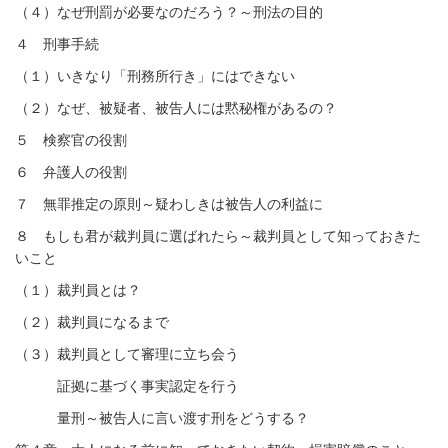
（４）なぜ刑罰が必要なのだろう？～刑法の目的
４ 刑事手続
（１）いきなり「刑務所行き」にはできない
（２）なぜ、被疑者、被告人には黙秘権があるの？
５ 検察官の役割
６ 弁護人の役割
７ 無罪推定の原則～疑わしきは被告人の利益に
８
もしも君が裁判員に選ばれたら～裁判員として知っておきた
いこと
（１）裁判員とは？
（２）裁判員になるまで
（３）裁判員として審理に立ち会う
証拠に基づく事実認定を行う
量刑～被告人に言い渡す刑をどうする？