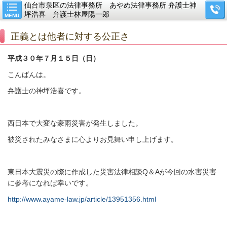
仙台市泉区の法律事務所 あやめ法律事務所 弁護士神
坪浩喜 弁護士林屋陽一郎
MENU
正義とは他者に対する公正さ
平成３０年７月１５日（日）
こんばんは。
弁護士の神坪浩喜です。
西日本で大変な豪雨災害が発生しました。
被災されたみなさまに心よりお見舞い申し上げます。
東日本大震災の際に作成した災害法律相談
Q
＆
A
が今回の水害災害
に参考になれば幸いです。
http://www.ayame-law.jp/article/13951356.html