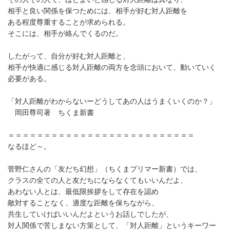
相手と良い関係を保つためには、相手が好む対人距離を
ある程度尊重することが求められる。
そこには、相手が絡んでくるのだ。
したがって、自分が好む対人距離と、
相手が快適に感じる対人距離の両方を念頭において、動いていく
必要がある。
「対人距離がわからないーどうしてあの人はうまくいくのか？」
岡田尊司著 ちくま新書
＝＝＝＝＝＝＝＝＝＝＝＝＝＝＝＝＝＝＝＝＝＝＝＝＝＝
なるほど～。
菅野仁さんの「友だち幻想」（ちくまプリマー新書）では、
クラスの全ての人と友だちにならなくてもいいんだよ、
あわない人とは、最低限挨拶をして存在を認め
敵対することなく、適度な距離を保ちながら、
共生していけばいいんだよというお話しでしたが、
対人関係で苦しまない方策として、「対人距離」というキーワー